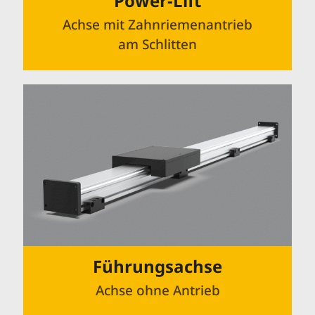
Power-Lift
Achse mit Zahnriemenantrieb
am Schlitten
Führungsachse
Achse ohne Antrieb