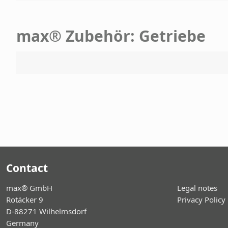
max® Zubehör: Getriebe
Contact
max® GmbH
Legal notes
Rotäcker 9
Privacy Policy
D-88271 Wilhelmsdorf
Germany