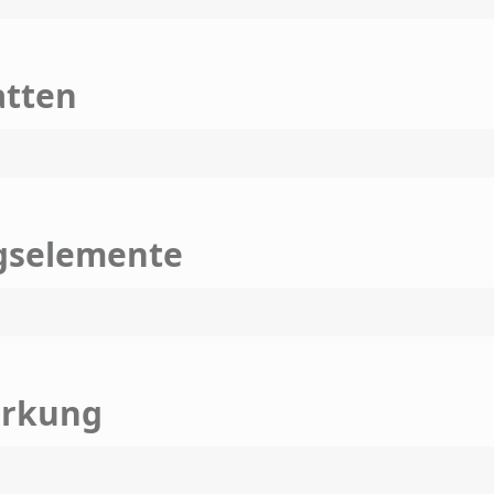
atten
gselemente
ärkung