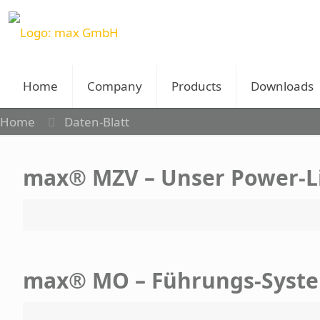
Home
Company
Products
Downloads
Home
Daten-Blatt
max® MZV – Unser Power-L
max® MO – Führungs-Syst